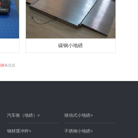
碳钢小地磅
16
条信息
汽车衡（地磅）
>
移动式小地磅
>
钢材缓冲秤
>
不锈钢小地磅
>