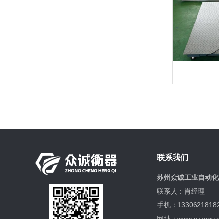
联系我们
苏州众诚工业自动化
联系人：肖经理
手机：1330621818
网址：www.szzcgy.c