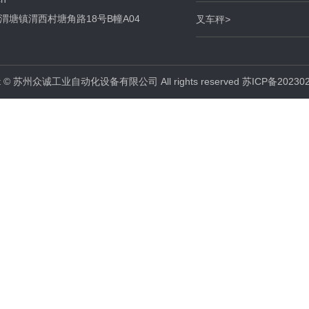
塘镇渭西村塘角路18号B幢A04
叉车秤
>
ght © 苏州众诚工业自动化设备有限公司 All rights reserved
苏ICP备202302