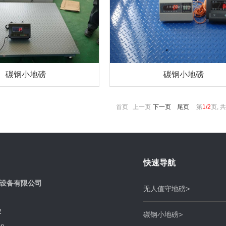
碳钢小地磅
碳钢小地磅
首页 上一页
下一页
尾页
第
1/2
页, 共
快速导航
设备有限公司
无人值守地磅
>
2
碳钢小地磅
>
n